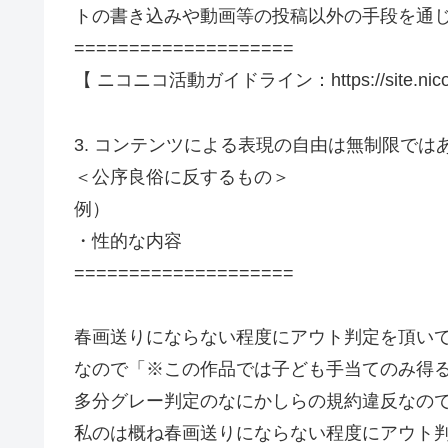
トの書き込みや動画等の投稿以外の手段を通じ
====================
【 ニコニコ活動ガイドライン：https://site.nicovide
3. コンテンツによる表現の自由は無制限では
＜公序良俗に反するもの＞
例）
・性的な内容
====================
春画送りにならない程度にアウト判定を頂い
なので「※この作品では子ども手当てのみ得
多分グレー判定のなにかしらの規約違反なの
私のは概ね春画送りにならない程度にアウト