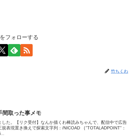
をフォローする
竹ちくわ
手間取った事メモ
ました。【リク受付】なんか描くわ棒読みちゃんで、配信中で広告
現置き換えで探索文字列：/NICOAD ｛”TOTALADPOINT”：
..