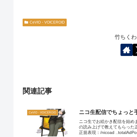
CeVIO・VOICEROID
竹ちくわ
関連記事
ニコ生配信でちょっと
CeVIO・VOICEROID
ニコ生でお絵かき配信を始め
の読み上げで教えてもらった正規表
正規表現：/nicoad ..totalAdPoi.