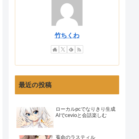
竹ちくわ
最近の投稿
ローカルpcでなりきり生成
AIでcevioと会話楽しむ
蒐命のラスティル