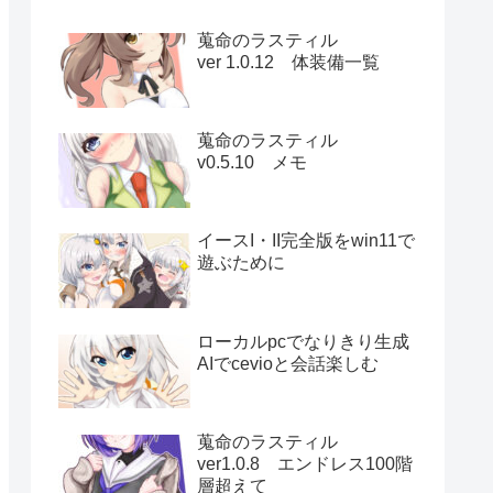
蒐命のラスティル
ver 1.0.12 体装備一覧
蒐命のラスティル
v0.5.10 メモ
イースI・II完全版をwin11で
遊ぶために
ローカルpcでなりきり生成
AIでcevioと会話楽しむ
蒐命のラスティル
ver1.0.8 エンドレス100階
層超えて