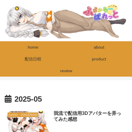
home
about
配信日程
product
review
2025-05
我流で配信用3Dアバターを弄っ
CeVIO・VOICEROID
てみた感想