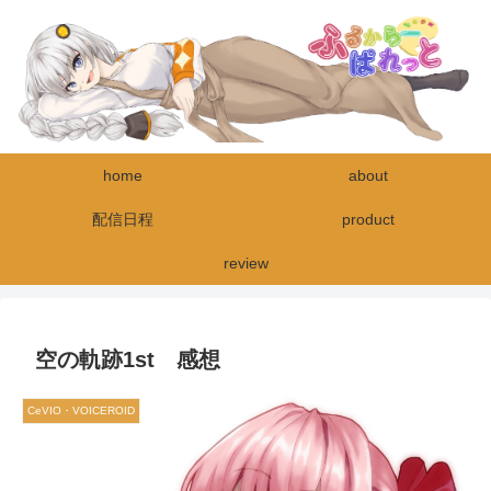
home
about
配信日程
product
review
空の軌跡1st 感想
CeVIO・VOICEROID