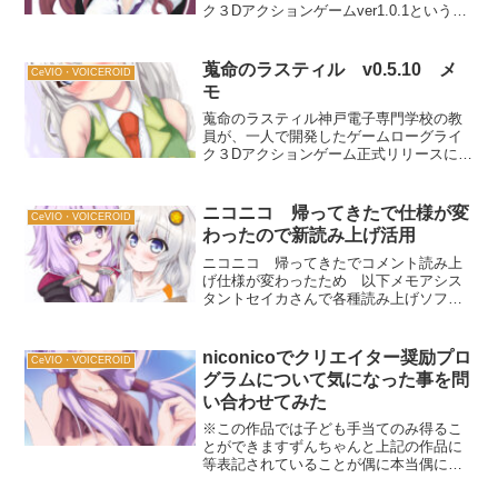
ク３Dアクションゲームver1.0.1というわ
けで久しぶり起動してみた前回プレイ時
と今回プレイ時までにPCを新調してたの
で・・・セーブデータございません。
蒐命のラスティル v0.5.10 メ
CeVIO・VOICEROID
皆々様もPCを...
モ
蒐命のラスティル神戸電子専門学校の教
員が、一人で開発したゲームローグライ
ク３Dアクションゲーム正式リリースによ
り閲覧増えたので、ver追記v0.5.10鉄の
鎧 物理55 魔法 15 ゼッケンで鉄の
鎧って描かれてる装備なし戦装束 物
ニコニコ 帰ってきたで仕様が変
CeVIO・VOICEROID
理50...
わったので新読み上げ活用
ニコニコ 帰ってきたでコメント読み上
げ仕様が変わったため 以下メモアシス
タントセイカさんで各種読み上げソフト
(VOICEROIDやAIVOICEやCOEIROINKや
VOICEVOXやCeViOAI)と連携偽装ちゃん
22で棒読みちゃんみたい...
niconicoでクリエイター奨励プロ
CeVIO・VOICEROID
グラムについて気になった事を問
い合わせてみた
※この作品では子ども手当てのみ得るこ
とができますずんちゃんと上記の作品に
等表記されていることが偶に本当偶にあ
ったのでこの際なのでニコニコお客様サ