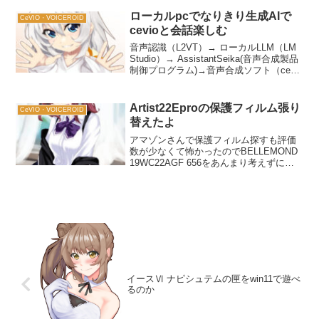
ポートに問い合わせてみた。まあ、「※
この作品では子ども手当てのみ得ること
ローカルpcでなりきり生成AIで
CeVIO・VOICEROID
ができます」と表記をされ...
cevioと会話楽しむ
音声認識（L2VT）→ ローカルLLM（LM
Studio）→ AssistantSeika(音声合成製品
制御プログラム)→音声合成ソフト（cevio
など)といった感じの流れで、喋ったこと
に対してAIが合成音声ソフトを使用して
音声で答えてく...
Artist22Eproの保護フィルム張り
CeVIO・VOICEROID
替えたよ
アマゾンさんで保護フィルム探すも評価
数が少なくて怖かったのでBELLEMOND
19WC22AGF 656をあんまり考えずに購
入しました。旧保護フィルムを剥がし、
新しいの貼り付けようとしたら、大き
い。それはそうですよねー。上下は本体
フレーム...
イースⅥ ナピシュテムの匣をwin11で遊べ
るのか