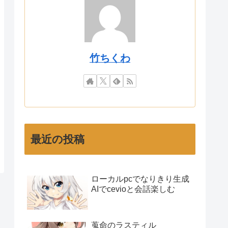
竹ちくわ
最近の投稿
ローカルpcでなりきり生成
AIでcevioと会話楽しむ
蒐命のラスティル