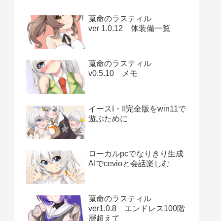
蒐命のラスティル
ver 1.0.12 体装備一覧
蒐命のラスティル
v0.5.10 メモ
イースI・II完全版をwin11で
遊ぶために
ローカルpcでなりきり生成
AIでcevioと会話楽しむ
蒐命のラスティル
ver1.0.8 エンドレス100階
層超えて