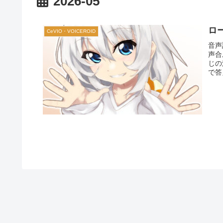
2026-05
ロ
CeVIO・VOICEROID
音声認
声合
じの
で答