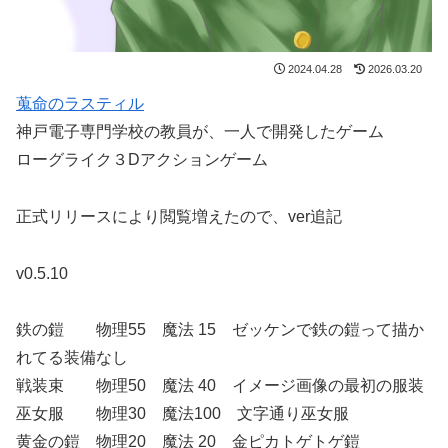
2024.04.28
2026.03.20
蒐命のラスティル
神戸電子専門学校の教員が、一人で開発したゲーム
ローグライク３Dアクションゲーム
正式リリースにより閲覧増えたので、ver追記
v0.5.10
鉄の鎧 物理55 魔法 15 ゼッケンで鉄の鎧って描か
れてる装備なし
戦装束 物理50 魔法 40 イメージ画像の最初の服装
巫女服 物理30 魔法100 文字通り巫女服
黄金の鎧 物理20 魔法 20 金ピカトゲトゲ鎧