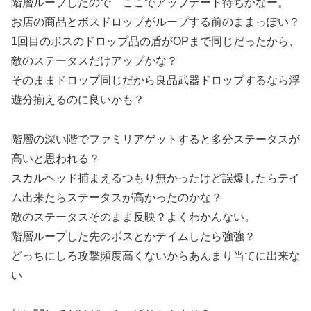
階層ループしたので ここでアップデート待ちかなー。
お店の商品とボスドロップがループする前のままっぽい？
1回目のボスのドロップ品の盾がOPまで同じだったから、
敵のステータスだけアップかな？
そのままドロップ同じだから良品武器ドロップするなら浮
遊分揃えるのに良いかも？
階層の深い階でファミリアゲットすると多分ステータスが
高いと思われる？
スカルヘッド捕まえるつもり無かったけど誤爆したらテイ
ム出来たらステータスが高かったのかな？
敵のステータスそのまま反映？よくわかんない。
階層ループした先のボスとかテイムしたら強強？
どっちにしろ攻撃頻度高くないからあんまり当てに出来な
い