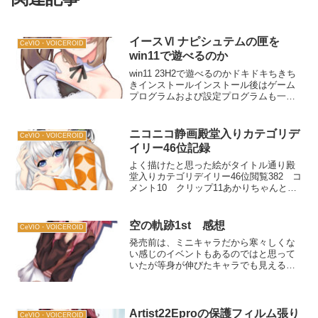
イースⅥ ナピシュテムの匣を
CeVIO・VOICEROID
win11で遊べるのか
win11 23H2で遊べるのかドキドキちきち
きインストールインストール後はゲーム
プログラムおよび設定プログラムも一時
起動後即落ちる公式にてプログラムをあ
てるとなんとか起動が出来るようにただ
し、イースⅥ以外がアクティブになると
ニコニコ静画殿堂入りカテゴリデ
CeVIO・VOICEROID
タスクバーから...
イリー46位記録
よく描けたと思った絵がタイトル通り殿
堂入りカテゴリデイリー46位閲覧382 コ
メント10 クリップ11あかりちゃんとセ
イカさんおまけツイッターのリツイート
127いいね329あかりちゃんとセイカさん
#VOICEROID #紲星あかり #Ce...
空の軌跡1st 感想
CeVIO・VOICEROID
発売前は、ミニキャラだから寒々しくな
い感じのイベントもあるのではと思って
いたが等身が伸びたキャラでも見える感
じにまとめててこれはすごいと思いまし
た（小並感ただミニキャラでのイベント
より見る場合演出がすっごいので時間が
すっごいかかります。がす...
Artist22Eproの保護フィルム張り
CeVIO・VOICEROID