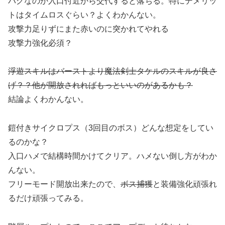
バグなのか入口付近から交代すると落ちる。特にデメリッ
トはタイムロスぐらい？よくわかんない。
攻撃力足りずにまた赤いのに突かれてやれる
攻撃力強化必須？
浮遊スキルはバーストより魔法剣士タケルのスキルが良さ
げ？？他が開放されればもっといいのがあるかも？
結論よくわかんない。
鎧付きサイクロプス（3回目のボス）どんな想定をしてい
るのかな？
入口ハメで結構時間かけてクリア。ハメない倒し方がわか
んない。
フリーモード開放出来たので、
ボス捕獲
と装備強化頑張れ
るだけ頑張ってみる。