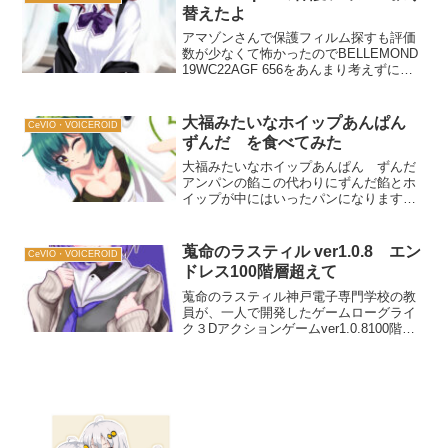
替えたよ
アマゾンさんで保護フィルム探すも評価
数が少なくて怖かったのでBELLEMOND
19WC22AGF 656をあんまり考えずに購
入しました。旧保護フィルムを剥がし、
新しいの貼り付けようとしたら、大き
い。それはそうですよねー。上下は本体
大福みたいなホイップあんぱん
CeVIO・VOICEROID
フレーム...
ずんだ を食べてみた
大福みたいなホイップあんぱん ずんだ
アンパンの餡この代わりにずんだ餡とホ
イップが中にはいったパンになります。
ずんだ餡の枝豆の若干青臭さがありまし
た。個体差があるのかもしれません。ア
ンパンの餡こより甘さが控えめで甘いの
蒐命のラスティル ver1.0.8 エン
CeVIO・VOICEROID
が苦手な方にもおすすめで...
ドレス100階層超えて
蒐命のラスティル神戸電子専門学校の教
員が、一人で開発したゲームローグライ
ク３Dアクションゲームver1.0.8100階層
超えて思った事ディバインシールド必須
じゃないですかね？これがないと無理じ
ゃない？あと、100階層超えてくると通常
階層で出...